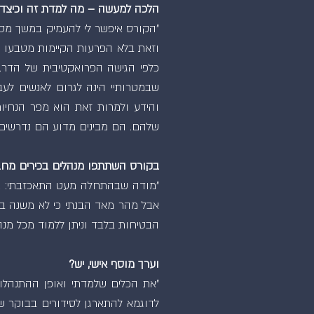
הלכה למעשה – מה למדת זה וכיצד 
"הקורס איפשר לי להעמיק במשך מספ
וזאת בלא הפרעות הקיימות מטבעו של
כלפי הגישה הפרואקטיבית של הדר.
שבמטרותיי הינה לגרום לאנשים לעב
והידע ולמרות זאת הוא מפר הנחיו
שלהם. הם מבינים מדוע הם נדרשים ל
בקורס השתתפו מנהלים בכירים מחבר
"מודה שבהתחלה מעט התאכזבתי: צי
אבל מהר מאד הבנתי כי לא משנה באי
הבטיחות בלבד וניתן ללמוד מכל מנהל.
וערך מוסף אישי, יש?
"את הכלים שלמדתי ואופן ההתנהלות
לדוגמא להתארגן לסידורים בבוקר שי