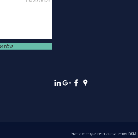
שלח אל
ל