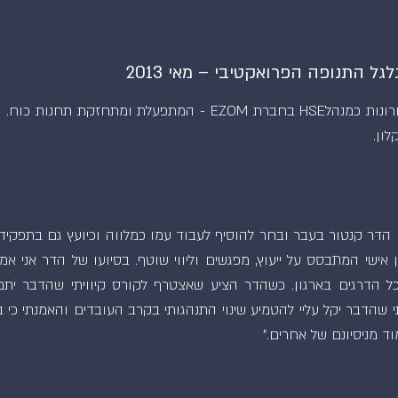
ל התנופה הפרואקטיבי – מאי 2013
אלכס גולוב משמש בשנה וחצי האחרונות כמנהלHSE בחברת EZOM - המתפ
ון.
 הדר קנטור בעבר ובחר להוסיף לעבוד עמו כמלווה וכיועץ גם בתפקידו 
אישי המתבסס על ייעוץ, מפגשים וליווי שוטף. בסיועו של הדר אני אמו
ל הדרגים בארגון. כשהדר הציע שאצטרף לקורס קיוויתי שהדבר ית
תי שהדבר יקל עליי להטמיע שינוי התנהגותי בקרב העובדים והאמנתי 
וד מניסיונם של אחרים."