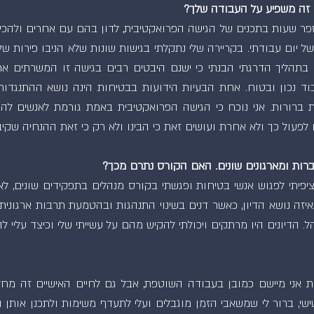
זה משפיע על העבודה שלך?
ר שעות בתכנים של הגישה הפרואקטיבית, לדון בהם עם אחרים ולהכיר
 יום עבודתי. בקריירה שלי נתקלתי בגישות שונות שלא הניבו פירות של
 בתהליך הדרגתי הבנתי כי ישנם היבטים רבים בגישה זו המשרתים א
וד נכון ובטוח. אחת הבעיות הידועות בבטיחות הינה נושא ההתנגדו
ת ברורות. אני נוכח כי הגישה הפרואקטיבית באמת גורמת לאנשים ל
פעול כך ולא אחרת ועושים זאת כי הבינו ולא רק כי זאת ההנחיה שקיבל
ות ומארגונים שונים. האם הקורס נתרם מכך?
פיתי לפגוש אנשי בטיחות ופגשתי בקורס מנהלים בתפקידים שונים, 
זה נושא הדיון, כאשר דנים בשינוי התנהגות ובהטמעת תרבות ארגונית 
 הדיונים היו מרתקים ויכולתי להקיש מהם על עשייתי שלי וכיצד עליי לה
 אני מיישם כמובן בעבודה השוטפת, אבל גם לחיים האישיים זה מחלחל
שי, ברור לי שמשאבי הזמן מוגבלים ועלי לתעדף משימות ולתכנן אותן ו