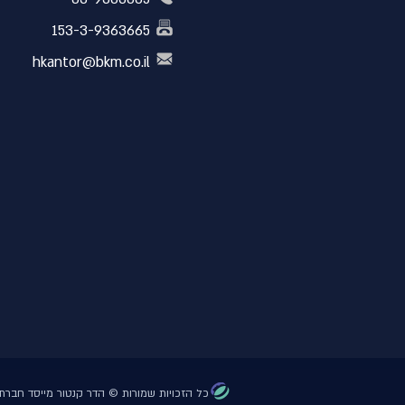
153-3-9363665
hkantor@bkm.co.il
כל הזכויות שמורות © הדר קנטור מייסד חברת BKM ומוביל הגישה הפרו-אקטיבית לניהו