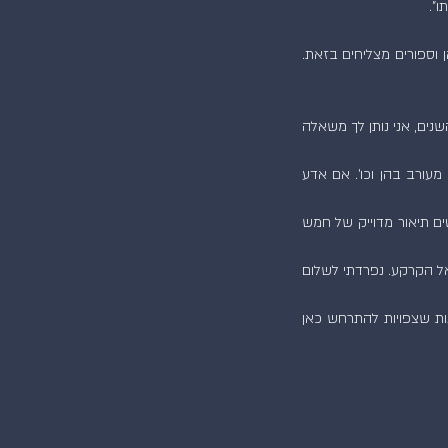
ו".
ואז תלויים בין שמים וארץ שמענו בת קול:"הדר? סחתיין על המאמץ. רק בודדים מעיזים לנסות להגיע לכאן וספורים מצליחים בזאת. 
"אכן כן", הדהדה התשובה "וכצ'ופר על שהעזת והגעת ועל המעשים הטובים שאתה זוקף לזכותך במהלך השנים, אני נותן לך משאלה 
"וואוו", השבתי, "תודה! אני עובד במפעל מסויים ואשמח לדעת אלו תאונות עלולות להתרחש, מתי, מי יהיה מעורב בהן וכו'. אם אדע 
"יפה, הדר. אני נפעם מכך שהקרבת את המשאלה שלך למענם", השיב לי האל ואז הכתיב לי בפרטי פרטים תיאור מדוייק של חמש 
נרגש מעוצמת המפגש, הלום מהמידע שניתן לי ומנופח חזה מהמחמאות שקיבלתי מריבונו של עולם, ירדתי אל הקרקע. נפרדתי לשלום 
בריצה נכנסתי אל חדרו של המנכ"ל:"לא תאמין איזו מתנה יש לי עבורך! יש לי מידע מדוייק על כל התאונות שצפויות להתרחש כאן 