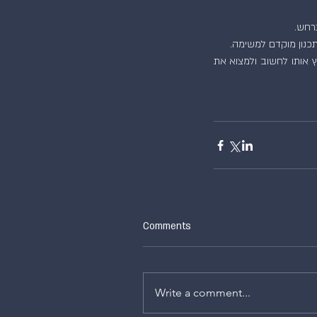
תרחש.
תכנון מוקדם למשימה.
התמ״ל הוא ראשון בסט כלים המוביל את העובד לזהות נקודות תורפה במשימה שהוא עומד לבצע ומאלץ אותו לחשוב ולמצוא את 
Comments
Write a comment...