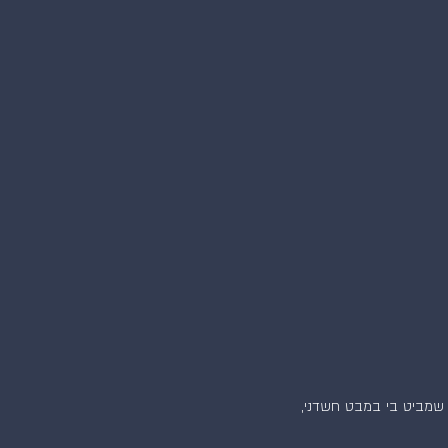
שמים כחולים, קצת עננים ואני גבוה מעליהם. מרחף לי בכדור פורח. לא לבד, אל דאגה, עם טייס מקצועי שמביט בי במבט חשדני, 