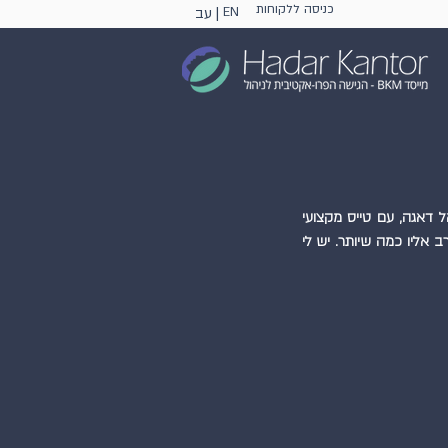
כניסה ללקוחות
EN
עב |
כשפגשתי את אלוהים. שמים כחולים, קצת עננים ואני גבוה מעליהם. מרחף לי בכדור פורח. לא לבד, אל דאגה, עם טייס מקצועי 
שמביט בי במבט חשדני, תוהה לגבי שפיותי. "גבוה", הנחיתי אותו, "הכי גבוה שאתה יכול! אני רוצה להתקרב אליו כמה שיותר. יש לי 