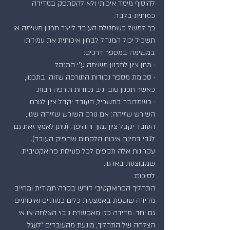
להוסיף מימד איכותי ולא להסתפק במדידה 
כמותית בלבד.
כך למשל כשמטלת העובד לייצר תכנון משימה או 
תשכיל יכול המנהל לבחון איכותית את עמידתו 
במשימה במספר דרכים:
· מתן ציון לתכנון משימה ע"י המנהל.
· סכימת מספר נקודות התורפה שזוהו בתכנון, 
כאשר תכנון טוב יניב נקודות תורפה רבות.
· כשמדובר בתשכיל, העובד יקבל ציון לגורם 
השורש שזיהה: אם גורם השורש שזיהה שגוי, 
העובד יקבל ציון נמוך וההיפך. (ניתן לאמץ זאת גם 
לגבי בחינת איכות הלקחים שהפיק העובד).
עקרונות אלה תקפים לכל פעילות פרואקטיבית 
שמבוצעת בארגון.
לסיכום:
התהליך הפרואקטיבי דורש בקרה תמידית ומחייב 
מדידה שוטפת באמצעות כלים כמותיים ואיכותיים 
גם יחד. מדידה כזו מאפשרת ניבוי הצלחה או אי 
הצלחה של התהליך, מונעת מהעובדים "לעגל 