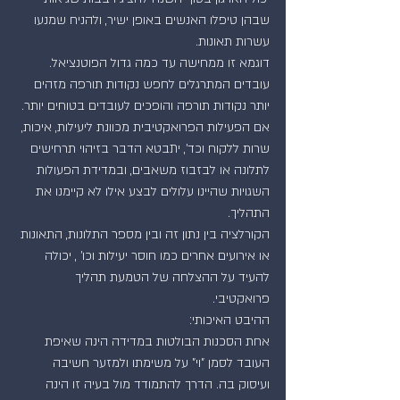
שבהן טיפלו האנשים באופן ישיר, ולהניח שמנעו 
עשרות תאונות.
דוגמא זו ממחישה עד כמה גדול הפוטנציאל. 
עובדים המתרגלים לחפש נקודות תורפה מזהים 
יותר נקודות תורפה והופכים לעובדים בטוחים יותר.
אם הפעילות הפרואקטיבית מכוונת ליעילות, איכות, 
שרות ללקוח וכד', יתבטא הדבר בזיהוי תרחישים 
לתלונה או לבזבוז משאבים, ובמדידת הפעולות 
השגויות שהיינו עלולים לבצע אילו לא קיימנו את 
התהליך.
הקורלציה בין נתון זה ובין מספר התלונות, התאונות 
או אירועים אחרים כמו חוסר יעילות וכו' , יכולה 
להעיד על ההצלחה של הטמעת תהליך 
פרואקטיבי.
ההיבט האיכותי:
אחת הסכנות הבולטות במדידה הינה שאיפת 
העובד לסמן "וי" על משימתו ולמזער חשיבה 
ועיסוק בה. הדרך להתמודד מול בעיה זו הינה 