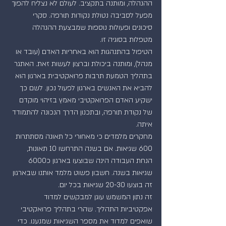
ההנהלה, ומותנה בתקציב. לעולם לא נצליח להפוך 
מפעל לסביבה נטולת נקודות תורפה. סקרי 
סיכונים ופעולות נוספות שמבצעת ההנהלה 
מטפלות בסוגיה זו.
הטיפול בהתנהגות הוא באחריות האדם (עובד או 
מנהל), ומותנה ביכולת וברצון לעשות זאת. האתגר 
בתהליך הטמעת תרבות פרואקטיבית בארגון הוא 
להביא את האנשים בארגון לפעול נכון. לשם כך 
ישקיע האדם הפרואקטיבי מאמץ בזיהוי מוקדם 
של נקודת תורפה, ובתכנון הדרך הנכונה להתמודד 
איתה.
מחקרים מלמדים כי מאחורי כל תאונה מסתתרות 
600 שגיאות. אם בשנה התרחשו 10 תאונות, 
הנחת העבודה הינה שבוצעו בארגון כ6000 
שגיאות בשנה. חשבון פשוט מלמד אותנו שבארגון 
זה בוצעו 20-30 שגיאות בכל יום.
זה נתון המשמש עוגן למבקשים למדוד 
אפקטיביות התהליך. שהרי בתהליך פרואקטיבי 
שואפים למדוד את מספר השגיאות שמנענו. כדי 