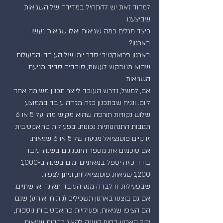
למדוד זאת יש להתחיל במדידה של השגיאות 
שביצענו.
כיצד מגלים כמה שגיאות ואלו שגיאות נעשו 
בארגון?
בארגון פרואקטיבי סדר יומו של העובד והפעולות 
שהוא מתבקש לעשות, סובבים סביב מניעת 
השגיאות.
אם, למשל, נדרש העובד לייצר תכנון משימה אחד 
ליום. ונניח שבתכנון כזה מזהה עובד בממוצע 
שלוש נקודות תורפה שהוא מקיש מהן על 5 או 6 
תגובות התנהגותיות נכונות. בפעילות פרואקטיבית 
זו קיים פוטנציאל מניעה של 5 או 6 שגיאות.
אם סוכמים את מספר התכנונים בשנה, עובד 
בודד כזה יטפל במאתיים ימים בשנה ב1,000-
1,200 שגיאות פוטנציאליות, וניתן לצפות 
שבפעילות זו לבדה מנע העובד תאונה או שתיים.
אם גם בוצעו בארגון תשכילים (ניתוחי אירוע) שגם 
הם הציפו שגיאות, ופעילויות פרואקטיביות נוספות, 
יכול הארגון בסוף השנה להציג רבבות שגיאות 