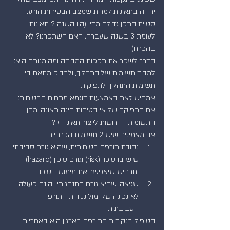
ירידה בתאונות למרות שמצב הבטיחות הורע. 
סטיית התקן גדולה מדי. (היו השנה 2 תאונות 
לעומת 3 בשנה שעברה. האם השתפרנו? לא 
בהכרח)
הדרך לשפר את תקפות המדידה ומהימנותה היא:
למדוד תשומות של התהליך, ולבדוק מתאם בין 
תשומות התהליך לתפוקות.
אמחיש זאת באמצעות דוגמא מתחום הבטיחות:
אם התפוקה של אי בטיחות הינה תאונה, מהן 
התשומות הדרושות לייצור תאונה זו?
אנו מאמינים שיש 2 תשומות הכרחיות: 
נקודת תורפה בטיחותית, שהיא גורם סביבתי 
שיש בו סיכון (risk) וגורם סיכון (hazard), 
ותרחיש שיאפשר את מימוש הסיכון.  
שגיאה, שהיא גורם התנהגותי, והינה פעולה 
לא נכונה שלי מול נקודת התורפה 
הסביבתית. 
הטיפול בנקודות התורפה בארגון הוא באחריות 