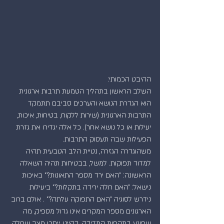
ההיבט הכמותי:
השלב הראשון בתהליך הטמעת תרבות ארגונית 
הוא הגדרת הנושא והערכים סביבם תתמקד 
התרבות הארגונית (שירות ללקוח, בטיחות, איכות, 
יעילות או כל נושא אחר). כל אלה יגדירו את גזרת 
הפעילות שבה תעסוק התרבות.
משהוגדרה הגזרה, נטיית הלב הטבעית תהיה 
למדוד תפוקות. למשל, בבטיחות תהיה השאלה 
הראשונה: "האם ירד מספר התאונות?" באיכות 
נישאל: "האם חלה ירידה בתקלות?" ביעילות 
נידרש לסוגיה "האם התפוקה עלתה?" . אולם ברוב 
הארגונים מספר המקרים אינו גדול מספיק, מה 
שפוגע בתקפות המדידה. דהיינו, ייתכן מצב שחלה 