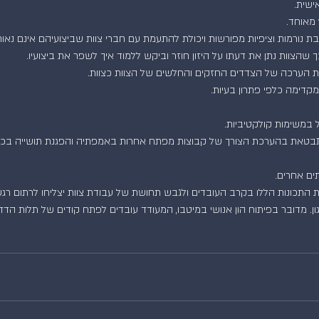
שית.  
מאוחד.  
 נורמות וציפיות מפורשות ויכולת להתעמת עם חברי צוות שביצועיהם אינם נאותי
ך שהצוות נתן את דעתו על היזון חוזר וביקש ללמוד איך לשפר את ביצועיו.  
ת הערכה של הצדדים החזקים והחלשים של הצוות כצוות.  
קדימה כלפי פתרון בעיות.  
 במשימות קולקטיביות.  
מתבטאת בהערכת הצורך של קבוצות מפתח אחרות באמפתיה והפגנת תושייה בכל 
ים אחרים. 
ת התכונות הללו בקרב העובדים ולגבש תחושת של עבודת צוות יצליחו לרתום ר
ן. מדובר בפיתוח הון אנושי במיטבו, המעודד עובדים לפתח קודים של תלות הדדי