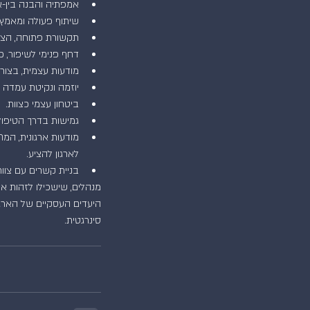
אמפתיה והבנה בין-אי
שיתוף פעולה ומאמץ 
תקשורת פתוחה, הצבת
דחף פנימי לשיפור, כ
מודעות עצמית, בצור
יוזמה ונקיטת עמדה מ
ביטחון עצמי כצוות.  
גמישות בדרך הטיפול
מודעות ארגונית, ה
לארגון להציע.  
בניית קשרים עם צוות
מנהלים, שישכילו לזהות א
היעדים העסקיים של הארגו
סינרגטית.