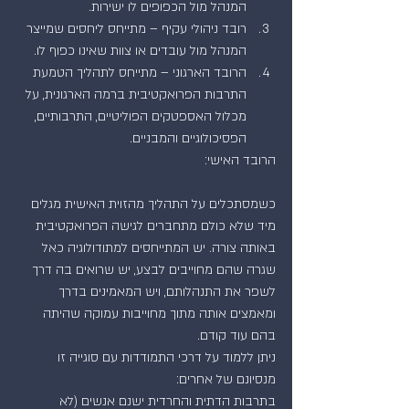
המנהל מול הכפופים לו ישירות.  
רובד ניהולי עקיף – מתייחס ליחסים שמייצר 
המנהל מול עובדים או צוות שאינו כפוף לו.  
הרובד הארגוני – מתייחס לתהליך הטמעת 
התרבות הפרואקטיבית ברמה הארגונית, על 
מכלול האספטקים הפוליטיים, התרבותיים, 
הפסיכולוגיים והמבניים. 
הרובד האישי:
כשמסתכלים על התהליך מהזוית האישית מגלים 
מיד שלא כולם מתחברים לגישה הפרואקטיבית 
באותה צורה. יש המתייחסים למתודולוגיה כאל 
שגרה שהם מחוייבים לבצע, יש שרואים בה דרך 
לשפר את התנהלותם, ויש המאמינים בדרך 
ומאמצים אותה מתוך מחוייבות עמוקה שהיתה 
בהם עוד קודם.
ניתן ללמוד על דרכי התמודדות עם סוגייה זו 
מנסיונם של אחרים:
בתרבות הדתית והחרדית ישנם אנשים (לא 