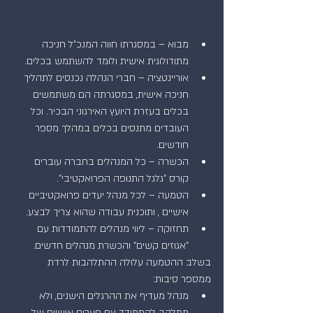
מבוא – במסגרתו חווה המנכ"ל חניכה 
מתודולוגית אישית ולומד להשתמש בכלים.  
אוריינטציה – חברי הנהלה נכנסים לתהליך 
חניכה אישית, במסגרתה הם משתמשים 
בכלים בעזרת היועץ האירגוני הבכיר. וכל 
העובדים מתנסים בכלים במהלך מספר 
חודשים.  
הכשרה – כל המנהלים בחברה עוברים 
קורס "גלגל התנופה הפרואקטיבי".  
הטמעה – לכל מנהל יעדים פרואקטיביים 
אישיים , ותוכנית עבודה שהוא צריך לבצע.  
תחזוקה – ליווי מנהלים להתמודדות עם 
"אגוזים קשים" והכשרת מנהלים חדשים. 
בשלב ההטמעה עלולה ההתלהבות לרדת 
ממספר סיבות: 
מנהל מעדיף את ההרגלים הישנים, ולא 
מתלהב להתמודד עם פערים אישיים של 