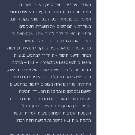
מעטים) שבליבם נוצר ספק באשר לאמונה. 
המנהיגות הדתית, מורכבת בעיקר מאנשים חדורי 
אמונה, עוקפת את הבעיה בכך שמחבקת אותם, 
מעודדת אותם לקיים את השגרות, הטקסים 
והמצוות ומציעה להם להניח את שאלת האמונה 
בצד. האמונה תגיע תוך כדי מילוי המצוות.
גם הגישה הפרואקטיבית זקוקה למנהיגות שתלווה, 
תנחה, תייעץ ותתווה את הדרך למתקשים. צוות 
PLT – Proactive Leadership Team – מורכב 
מבחר מנהלים שהמייחד אותם הוא אמונה בגישה, 
מוטיביציה להתנהל על פיה ושאיפה לקדם את 
התהליך. מנהלים אלה מצופים לתמוך במתקשים 
ליישם ובספקנים ומקבלים הכשרה ותמיכה 
לעשות זאת. למעשה הם מדריכים ומתודרכים בו 
זמנית, שכן הם עצמם נמצאים בתוך תהליך 
הטמעת התרבות הפרואקטיבית ולמידת הגישה.
תרומת צוות PLT להטמעת הגישה הינה רבה:
החל בחניכת מנהלים באירגון, במתן דוגמא אישית 