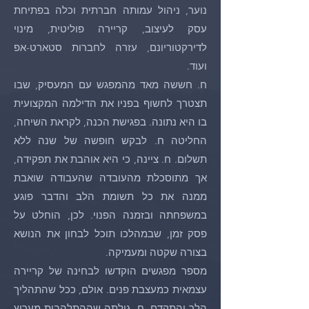
נוער, ניהול עמותה חברתית וכלה בפתיחת
עסק לעיצוב, קריירה פוליטית, מינוי
לדירקטוריונם, עזרה לחברות סטארט-אפ
ועוד.
ח. חששה מאד מהמפגש עם המעסיק, שבו
תצטרך לחשוף בפניו את הדילמה המקצועית
בו היא נתונה. בפגישת הכנה, לקראת השיחה,
החליטה ח. לבקש חופשה של שנה ללא
תשלום. ח. ציינה, כי היא אוהבת את תפקידה,
אך מתוסכלת מהעובדה שהעבודה שואבת
ממנה את כל תשומת הלב והדבר פוגע
במשפחתה ובזמנה הפנוי. לכן, הוחלט על
פסק זמן, שבמהלכו תוכל לבחון את הנושא
בצורה שקטה ומעמיקה.
מספר מפגשים הוקדשו לבחינה של קריירה
עצמאית כמעצבת פנים. אולם, ככל שהתהליך
הלך והתקדם, ח. גילתה שההתלהבות מערוץ