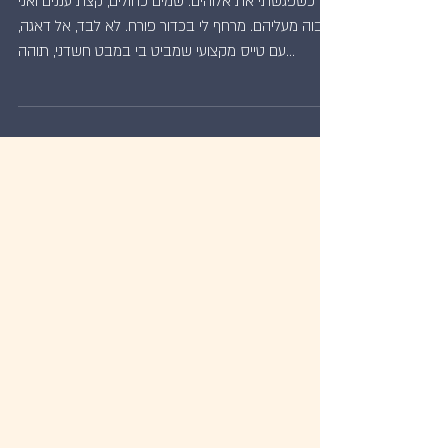
כשפגשתי את אלוהים
כשפגשתי את אלוהים. שמים כחולים, קצת עננים ואני
גבוה מעליהם. מרחף לי בכדור פורח. לא לבד, אל דאגה,
עם טייס מקצועי שמביט בי במבט חשדני, תוהה...