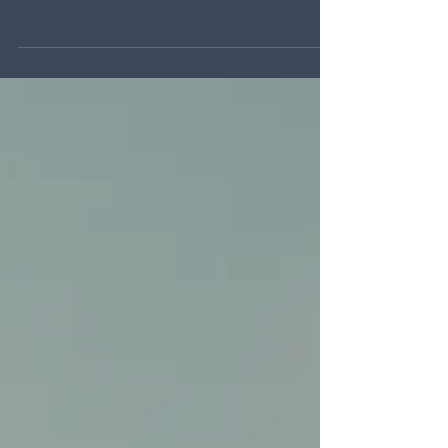
המפתח למניעת הקטל באתרי הבנייה: מודעות ולא
אכיפה נתונים שחשף בשבוע שעבר מינהל הבטיחות
והבריאות התעסוקתית במשרד התמ"ת מגלה כי בשנת
2011...